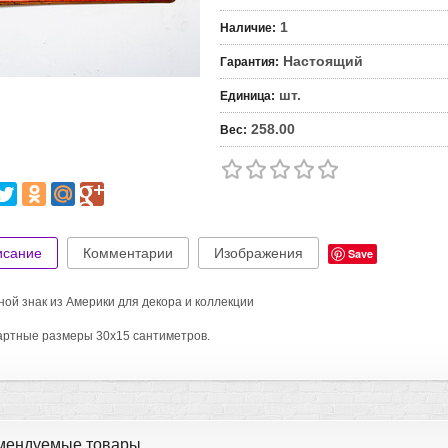
1
Наличие
:
Настоящий
Гарантия
:
шт.
Единица
:
258.00
Вес
:
исание
Комментарии
Изображения
Save
ой знак из Америки для декора и коллекции
ртные размеры 30х15 сантиметров.
мендуемые товары