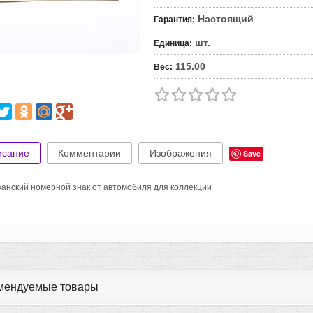
Настоящий
Гарантия
:
шт.
Единица
:
115.00
Вес
:
исание
Комментарии
Изображения
Save
анский номерной знак от автомобиля для коллекции
мендуемые товары