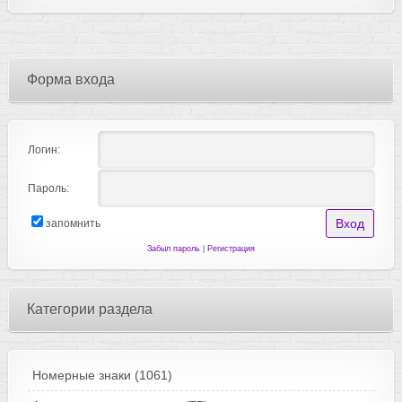
Форма входа
Логин:
Пароль:
запомнить
Забыл пароль
|
Регистрация
Категории раздела
Номерные знаки
(1061)