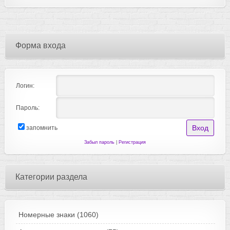
Форма входа
Логин:
Пароль:
запомнить
Забыл пароль
|
Регистрация
Категории раздела
Номерные знаки
(1060)